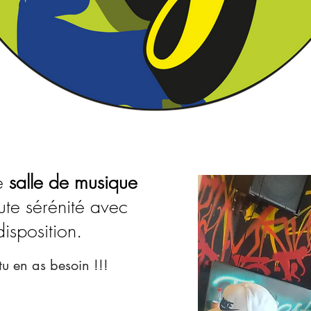
ne
salle de musique
ute sérénité avec
isposition.
tu en as besoin !!!