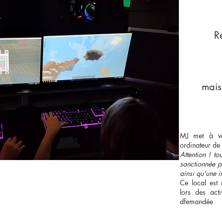
R
mais
MOD
MJ met à vo
ordinateur de
Attention ! t
sanctionnée p
ainsi qu'une i
Ce local est 
lors des act
dfemandée