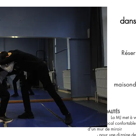
dan
Réser
maisond
DALITÉS
et à votre disposi
onfortable chauffé d'enviro
mur de miroir
 dizaine de personnes 