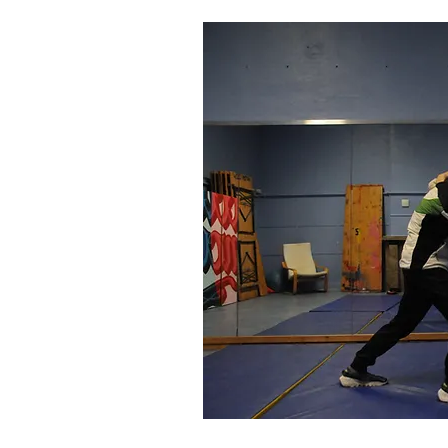
MO
La MJ m
- un local c
d'un 
- pour une